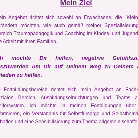
Mein Ziel
in Angebot richtet sich sowohl an Erwachsene, die "Kleini
erändern möchten, wie auch gemäß meiner Spezialisierun
reich Traumapädagogik und Coaching im Kindes- und Jugenda
e Arbeit mit ihren Familien.
ch möchte Dir helfen, negative Gefühlszu
oszuwerden um Dir auf Deinem Weg zu Deinem 
rieden zu helfen.
m Fortbildungsbereich richtet sich mein Angebot an Fachk
ozialen Bereich, Ausbildungseinrichtungen und Teams
elfersystem. Ich möchte in meinen Fortbildungen übe
formieren, ein Verständnis für Selbstfürsorge und Selbstbem
haffen und eine Sensibilisierung zum Thema allgemein schaffe