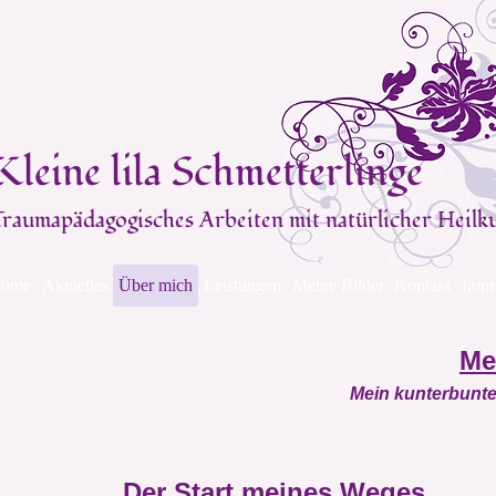
Kleine lila Schmetterlinge
Traumapädagogisches Arbeiten mit natürlicher Heilk
ome
Aktuelles
Über mich
Leistungen
Meine Bilder
Kontakt
Impr
Me
Mein kunterbunte
Der Start meines Weges