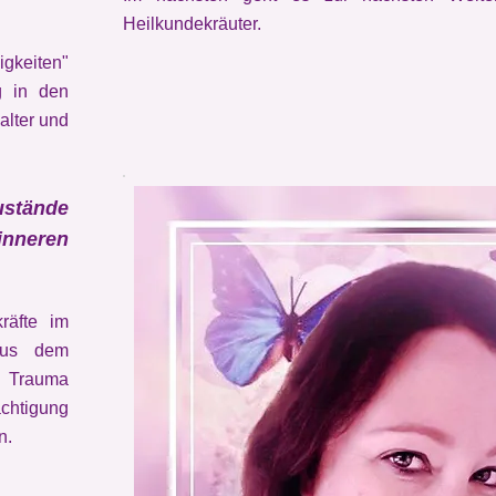
Heilkundekräuter.
gkeiten"
g in den
lter und
stände
inneren
räfte im
 aus dem
r Trauma
ächtigung
n.