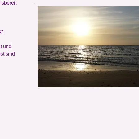
lsbereit
t.
ät und
st sind